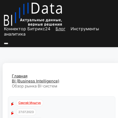
Перейти
к
содержимому
Коннектор Битрикс24
Блог
Инструменты
аналитика
Главная
BI (Business Intelligence)
Обзор рынка BI-систем
Сергей Муштук
27.07.2023