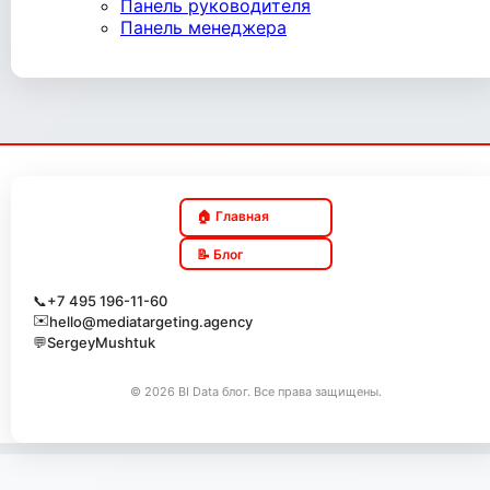
Панель руководителя
Панель менеджера
🏠 Главная
📝 Блог
📞
+7 495 196-11-60
✉️
hello@mediatargeting.agency
💬
SergeyMushtuk
© 2026 BI Data блог. Все права защищены.