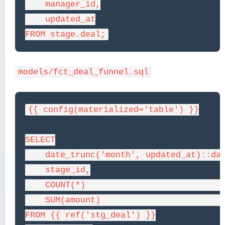
    manager_id,

    updated_at

FROM stage.deal;
models/fct_deal_funnel.sql
{{ config(materialized='table') }}

SELECT

    date_trunc('month', updated_at)::dat
    stage_id,

    COUNT(*)                            
    SUM(amount)                         
FROM {{ ref('stg_deal') }}
