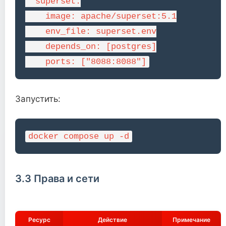
  superset:

    image: apache/superset:5.1

    env_file: superset.env

    depends_on: [postgres]

    ports: ["8088:8088"]
Запустить:
docker compose up -d
3.3 Права и сети
Ресурс
Действие
Примечание