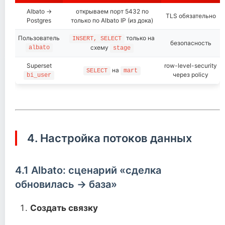
Albato →
открываем порт 5432 по
TLS обязательно
Postgres
только по Albato IP (из дока)
Пользователь
только на
INSERT, SELECT
безопасность
схему
albato
stage
Superset
row-level-security
на
SELECT
mart
через policy
bi_user
4. Настройка потоков данных
4.1 Albato: сценарий «сделка
обновилась → база»
Создать связку