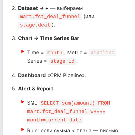
Dataset → +
— выбираем
(или
mart.fct_deal_funnel
).
stage.deal
Chart → Time Series Bar
Time =
, Metric =
,
month
pipeline
Series =
.
stage_id
Dashboard
«CRM Pipeline».
Alert & Report
SQL
SELECT sum(amount) FROM
mart.fct_deal_funnel WHERE
month=current_date
Rule: если сумма < плана — письмо