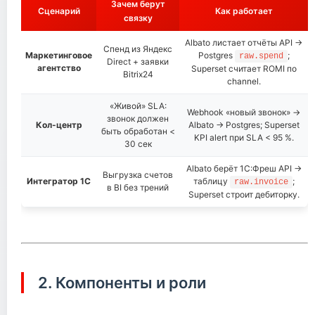
Зачем берут
Сценарий
Как работает
связку
Albato листает отчёты API →
Спенд из Яндекс
Маркетинговое
Postgres
;
raw.spend
Direct + заявки
агентство
Superset считает ROMI по
Bitrix24
channel.
«Живой» SLA:
Webhook «новый звонок» →
звонок должен
Кол-центр
Albato → Postgres; Superset
быть обработан <
KPI alert при SLA < 95 %.
30 сек
Albato берёт 1С:Фреш API →
Выгрузка счетов
Интегратор 1С
таблицу
;
raw.invoice
в BI без трений
Superset строит дебиторку.
2. Компоненты и роли