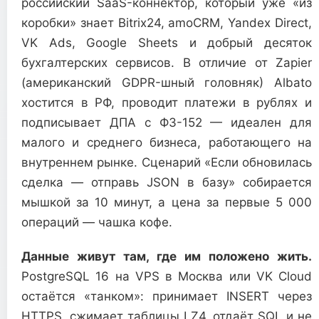
российский SaaS-коннектор, который уже «из
коробки» знает Bitrix24, amoCRM, Yandex Direct,
VK Ads, Google Sheets и добрый десяток
бухгалтерских сервисов. В отличие от Zapier
(американский GDPR-шный головняк) Albato
хостится в РФ, проводит платежи в рублях и
подписывает ДПА с ФЗ-152 — идеален для
малого и среднего бизнеса, работающего на
внутреннем рынке. Сценарий «Если обновилась
сделка — отправь JSON в базу» собирается
мышкой за 10 минут, а цена за первые 5 000
операций — чашка кофе.
Данные живут там, где им положено жить.
PostgreSQL 16 на VPS в Москва или VK Cloud
остаётся «танком»: принимает INSERT через
HTTPS, сжимает таблицы LZ4, отдаёт SQL и не