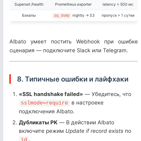
Superset /health
Prometheus exporter
latency > 500 мс
Бэкапы
nightly → S3
пропуск > 1 сутки
pg_dump
Albato умеет постить Webhook при ошибке
сценария — подключите Slack или Telegram.
8. Типичные ошибки и лайфхаки
«SSL handshake failed»
— Убедитесь, что
в настроеке
sslmode=require
подключения Albato.
Дубликаты PK
— В действии Albato
включите режим
Update if record exists
по
.
id