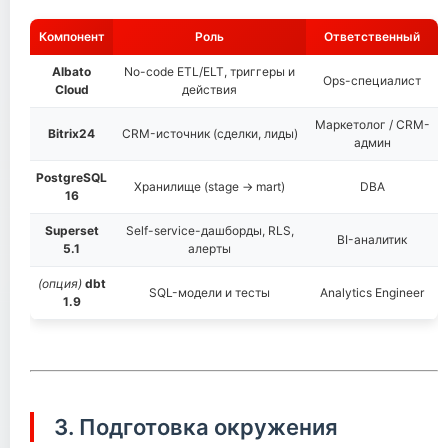
Компонент
Роль
Ответственный
Albato
No-code ETL/ELT, триггеры и
Ops-специалист
Cloud
действия
Маркетолог / CRM-
Bitrix24
CRM-источник (сделки, лиды)
админ
PostgreSQL
Хранилище (stage → mart)
DBA
16
Superset
Self-service-дашборды, RLS,
BI-аналитик
5.1
алерты
(опция)
dbt
SQL-модели и тесты
Analytics Engineer
1.9
3. Подготовка окружения