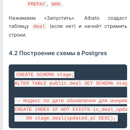
,
.
PREPAY
WON
Нажимаем «Запустить». Albato создаст
таблицу
(если нет) и начнёт стримить
deal
строки.
4.2 Построение схемы в Postgres
CREATE SCHEMA stage;

ALTER TABLE public.deal SET SCHEMA stage
-- Индекс по дате обновления для инкреме
CREATE INDEX IF NOT EXISTS ix_deal_updat
    ON stage.deal(updated_at DESC);