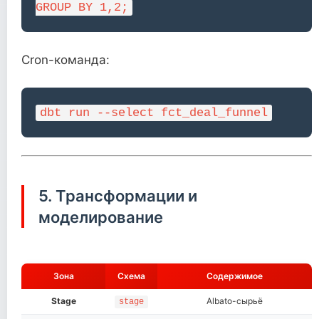
GROUP BY 1,2;
Cron-команда:
dbt run --select fct_deal_funnel
5. Трансформации и
моделирование
Зона
Схема
Содержимое
Stage
Albato-сырьё
stage