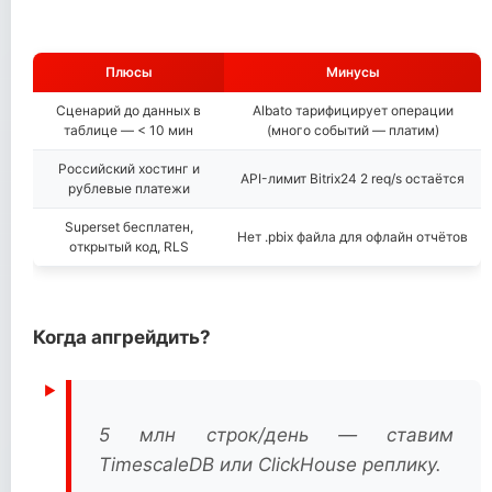
Плюсы
Минусы
Сценарий до данных в
Albato тарифицирует операции
таблице — < 10 мин
(много событий — платим)
Российский хостинг и
API-лимит Bitrix24 2 req/s остаётся
рублевые платежи
Superset бесплатен,
Нет .pbix файла для офлайн отчётов
открытый код, RLS
Когда апгрейдить?
5 млн строк/день — ставим
TimescaleDB или ClickHouse реплику.