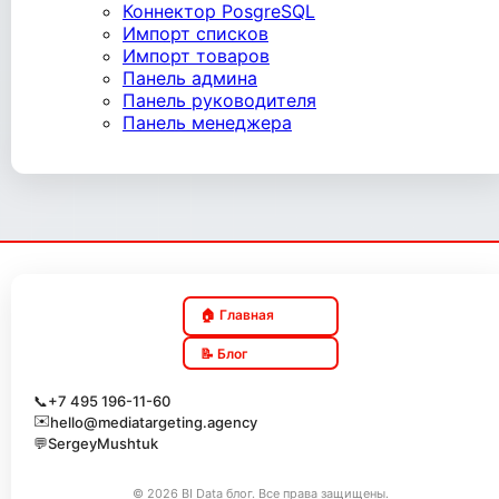
Коннектор PosgreSQL
Импорт списков
Импорт товаров
Панель админа
Панель руководителя
Панель менеджера
🏠 Главная
📝 Блог
📞
+7 495 196-11-60
✉️
hello@mediatargeting.agency
💬
SergeyMushtuk
© 2026 BI Data блог. Все права защищены.