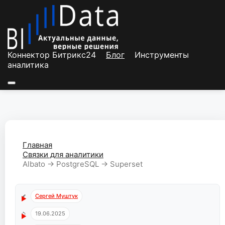
Перейти
к
содержимому
Коннектор Битрикс24
Блог
Инструменты
аналитика
Главная
Связки для аналитики
Albato → PostgreSQL → Superset
Сергей Муштук
19.06.2025