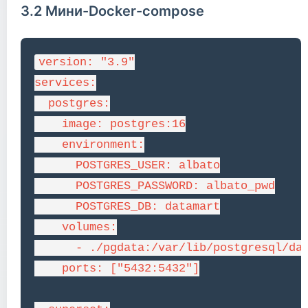
3.2 Мини-Docker-compose
version: "3.9"

services:

  postgres:

    image: postgres:16

    environment:

      POSTGRES_USER: albato

      POSTGRES_PASSWORD: albato_pwd

      POSTGRES_DB: datamart

    volumes:

      - ./pgdata:/var/lib/postgresql/dat
    ports: ["5432:5432"]
