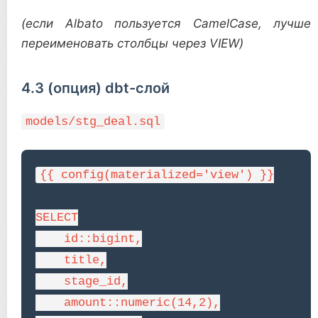
(если Albato пользуется CamelCase, лучше
переименовать столбцы через VIEW)
4.3 (опция) dbt-слой
models/stg_deal.sql
{{ config(materialized='view') }}

SELECT

    id::bigint,

    title,

    stage_id,

    amount::numeric(14,2),
