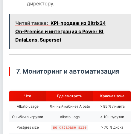
директору.
Читай также:
KPI-продаж из Bitrix24
On‑Premise и интеграция с Power BI,
DataLens, Superset
7. Мониторинг и автоматизация
Что
Где смотреть
Красная зона
Albato usage
Личный кабинет Albato
> 85 % лимита
Ошибки выгрузки
Albato Logs
> 10 шт/сутки
Postgres size
> 70 % диска
pg_database_size